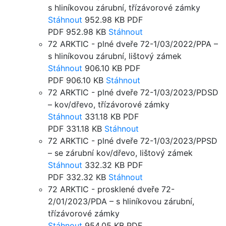
s hliníkovou zárubní, třízávorové zámky
Stáhnout
952.98 KB
PDF
PDF
952.98 KB
Stáhnout
72 ARKTIC - plné dveře 72-1/03/2022/PPA –
s hliníkovou zárubní, lištový zámek
Stáhnout
906.10 KB
PDF
PDF
906.10 KB
Stáhnout
72 ARKTIC - plné dveře 72-1/03/2023/PDSD
– kov/dřevo, třízávorové zámky
Stáhnout
331.18 KB
PDF
PDF
331.18 KB
Stáhnout
72 ARKTIC - plné dveře 72-1/03/2023/PPSD
– se zárubní kov/dřevo, lištový zámek
Stáhnout
332.32 KB
PDF
PDF
332.32 KB
Stáhnout
72 ARKTIC - prosklené dveře 72-
2/01/2023/PDA – s hliníkovou zárubní,
třízávorové zámky
Stáhnout
954.05 KB
PDF