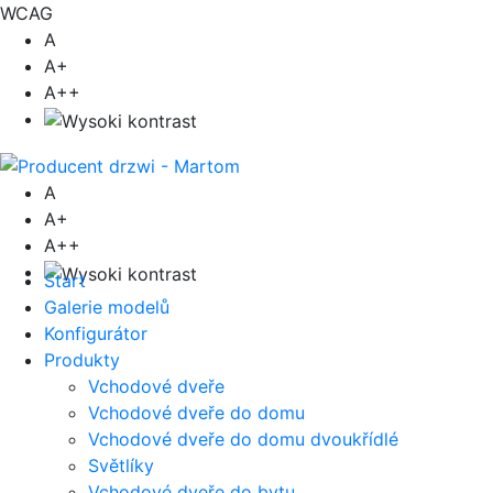
WCAG
A
A+
A++
A
A+
A++
Start
Galerie modelů
Konfigurátor
Produkty
Vchodové dveře
Vchodové dveře do domu
Vchodové dveře do domu dvoukřídlé
Světlíky
Vchodové dveře do bytu