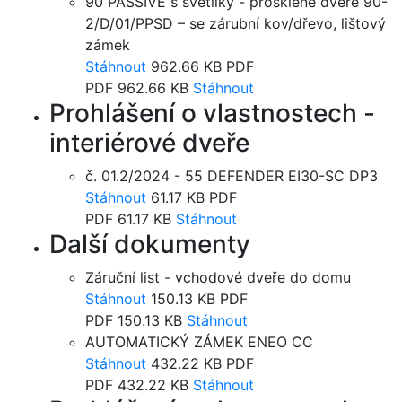
90 PASSIVE s světlíky - prosklené dveře 90-
2/D/01/PPSD – se zárubní kov/dřevo, lištový
zámek
Stáhnout
962.66 KB
PDF
PDF
962.66 KB
Stáhnout
Prohlášení o vlastnostech -
interiérové ​​dveře
č. 01.2/2024 - 55 DEFENDER EI30-SC DP3
Stáhnout
61.17 KB
PDF
PDF
61.17 KB
Stáhnout
Další dokumenty
Záruční list - vchodové dveře do domu
Stáhnout
150.13 KB
PDF
PDF
150.13 KB
Stáhnout
AUTOMATICKÝ ZÁMEK ENEO CC
Stáhnout
432.22 KB
PDF
PDF
432.22 KB
Stáhnout